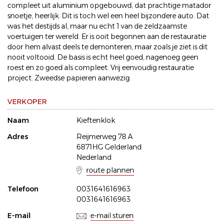
compleet uit aluminium opgebouwd, dat prachtige matador
snoetje, heerlijk. Dit is toch wel een heel bijzondere auto. Dat
was het destijds al, maar nu echt 1 van de zeldzaamste
voertuigen ter wereld. Er is ooit begonnen aan de restauratie
door hem alvast deels te demonteren, maar zoals je ziet is dit
nooit voltooid. De basis is echt heel goed, nagenoeg geen
roest en zo goed als compleet. Vrij eenvoudig restauratie
project. Zweedse papieren aanwezig.
VERKOPER
Naam
Kieftenklok
Adres
Reijmerweg 78 A
6871HG Gelderland
Nederland
route plannen
Telefoon
0031641616963
0031641616963
E-mail
e-mail sturen