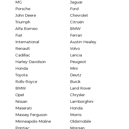
MG
Jaguar
Porsche
Ford
John Deere
Chevrolet
Triumph
Citroën
Alfa Romeo
BMW
Fiat
Ferrari
International
Austin-Healey
Renault
Volvo
Cadillac
Lancia
Harley-Davidson
Peugeot
Honda
Mini
Toyota
Deutz
Rolls-Royce
Buick
BMW
Land Rover
Opel
Chrysler
Nissan
Lamborghini
Maserati
Honda
Massey Ferguson
Morris
Minneapolis-Moline
Oldsmobile
Pontiac
Morgan