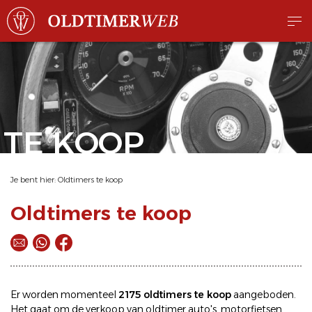
TE KOOP
Je bent hier:
Oldtimers te koop
Oldtimers te koop
Er worden momenteel
2175 oldtimers te koop
aangeboden.
Het gaat om de
verkoop
van oldtimer
auto's
,
motorfietsen
,