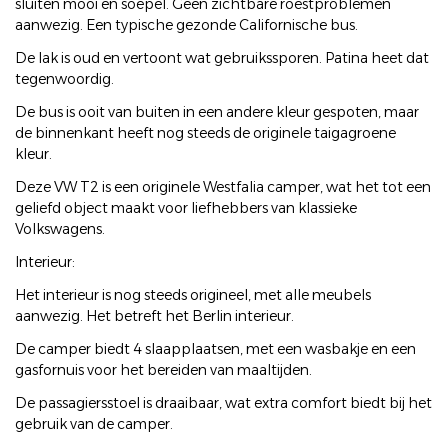
sluiten mooi en soepel. Geen zichtbare roestproblemen
aanwezig. Een typische gezonde Californische bus.
De lak is oud en vertoont wat gebruikssporen. Patina heet dat
tegenwoordig.
De bus is ooit van buiten in een andere kleur gespoten, maar
de binnenkant heeft nog steeds de originele taigagroene
kleur.
Deze VW T2 is een originele Westfalia camper, wat het tot een
geliefd object maakt voor liefhebbers van klassieke
Volkswagens.
Interieur:
Het interieur is nog steeds origineel, met alle meubels
aanwezig. Het betreft het Berlin interieur.
De camper biedt 4 slaapplaatsen, met een wasbakje en een
gasfornuis voor het bereiden van maaltijden.
De passagiersstoel is draaibaar, wat extra comfort biedt bij het
gebruik van de camper.