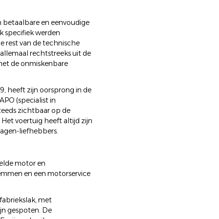
n betaalbare en eenvoudige
k specifiek werden
e rest van de technische
allemaal rechtstreeks uit de
g met de onmiskenbare
, heeft zijn oorsprong in de
PO (specialist in
steeds zichtbaar op de
et voertuig heeft altijd zijn
agen-liefhebbers.
elde motor en
n remmen en een motorservice
fabriekslak, met
ijn gespoten. De