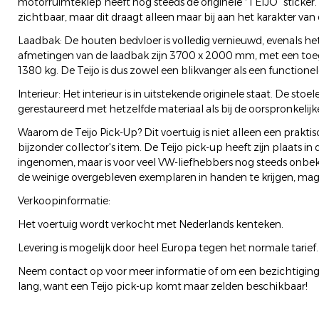
motorruimteklep heeft nog steeds de originele “TEIJO” sticker.
zichtbaar, maar dit draagt alleen maar bij aan het karakter van
Laadbak: De houten bedvloer is volledig vernieuwd, evenals h
afmetingen van de laadbak zijn 3700 x 2000 mm, met een toeg
1380 kg. De Teijo is dus zowel een blikvanger als een functione
Interieur: Het interieur is in uitstekende originele staat. De stoe
gerestaureerd met hetzelfde materiaal als bij de oorspronkelijk
Waarom de Teijo Pick-Up? Dit voertuig is niet alleen een prakti
bijzonder collector's item. De Teijo pick-up heeft zijn plaats i
ingenomen, maar is voor veel VW-liefhebbers nog steeds onbe
de weinige overgebleven exemplaren in handen te krijgen, mag 
Verkoopinformatie:
Het voertuig wordt verkocht met Nederlands kenteken.
Levering is mogelijk door heel Europa tegen het normale tarief.
Neem contact op voor meer informatie of om een bezichtiging 
lang, want een Teijo pick-up komt maar zelden beschikbaar!