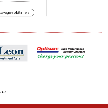
kswagen oldtimers
 info.