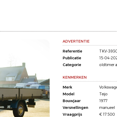
ADVERTENTIE
Referentie
TKV-393
Publicatie
15-04-20
Categorie
oldtimer a
KENMERKEN
Merk
Volkswag
Model
Teijo
Bouwjaar
1977
Versnellingen
manueel
Vraagprijs
€ 17.500