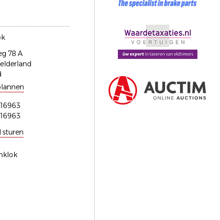
ok
eg 78 A
elderland
d
plannen
16963
16963
l sturen
enklok