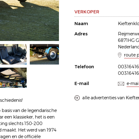
VERKOPER
Naam
Kieftenkl
Adres
Reijmerw
6871HG G
Nederlan
route 
Telefoon
00316416
00316416
E-mail
e-mai
alle advertenties van Kieft
schiedenis!
 basis van de legendarische
 een klassieker, het is een
tting slechts 150-200
 maakt. Het werd van 1974
gen en de officiële