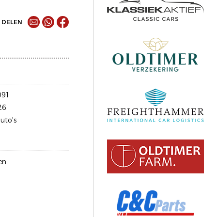
DELEN
091
26
uto's
en