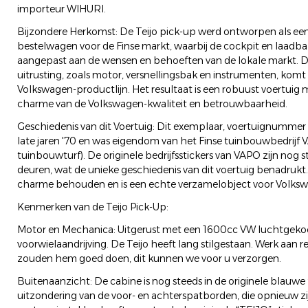
importeur WIHURI.
Bijzondere Herkomst: De Teijo pick-up werd ontworpen als ee
bestelwagen voor de Finse markt, waarbij de cockpit en laadba
aangepast aan de wensen en behoeften van de lokale markt. D
uitrusting, zoals motor, versnellingsbak en instrumenten, komt 
Volkswagen-productlijn. Het resultaat is een robuust voertui
charme van de Volkswagen-kwaliteit en betrouwbaarheid.
Geschiedenis van dit Voertuig: Dit exemplaar, voertuignummer 9
late jaren '70 en was eigendom van het Finse tuinbouwbedrijf VA
tuinbouwturf). De originele bedrijfsstickers van VAPO zijn nog 
deuren, wat de unieke geschiedenis van dit voertuig benadrukt. H
charme behouden en is een echte verzamelobject voor Volksw
Kenmerken van de Teijo Pick-Up:
Motor en Mechanica: Uitgerust met een 1600cc VW luchtgeko
voorwielaandrijving. De Teijo heeft lang stilgestaan. Werk aa
zouden hem goed doen, dit kunnen we voor u verzorgen.
Buitenaanzicht: De cabine is nog steeds in de originele blauwe 
uitzondering van de voor- en achterspatborden, die opnieuw z