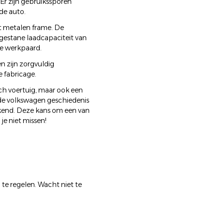
 Er zijn gebruikssporen
 de auto.
et metalen frame. De
estane laadcapaciteit van
le werkpaard.
len zijn zorgvuldig
e fabricage.
sch voertuig, maar ook een
n de volkswagen geschiedenis
kend. Deze kans om een van
je niet missen!
te regelen. Wacht niet te