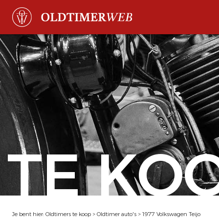
TE KO
Je bent hier:
Oldtimers te koop
>
Oldtimer auto's
>
1977 Volkswagen Teijo