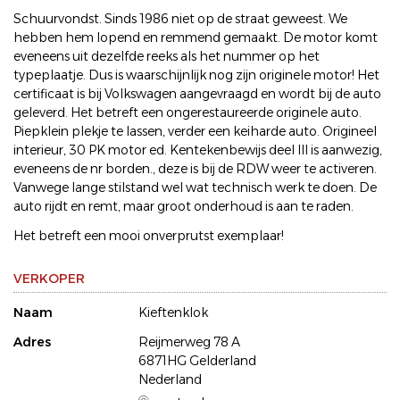
Schuurvondst. Sinds 1986 niet op de straat geweest. We
hebben hem lopend en remmend gemaakt. De motor komt
eveneens uit dezelfde reeks als het nummer op het
typeplaatje. Dus is waarschijnlijk nog zijn originele motor! Het
certificaat is bij Volkswagen aangevraagd en wordt bij de auto
geleverd. Het betreft een ongerestaureerde originele auto.
Piepklein plekje te lassen, verder een keiharde auto. Origineel
interieur, 30 PK motor ed. Kentekenbewijs deel III is aanwezig,
eveneens de nr borden., deze is bij de RDW weer te activeren.
Vanwege lange stilstand wel wat technisch werk te doen. De
auto rijdt en remt, maar groot onderhoud is aan te raden.
Het betreft een mooi onverprutst exemplaar!
VERKOPER
Naam
Kieftenklok
Adres
Reijmerweg 78 A
6871HG Gelderland
Nederland