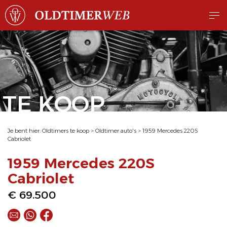
TE KOOP
Je bent hier:
Oldtimers te koop
>
Oldtimer auto's
>
1959 Mercedes 220S
Cabriolet
1959 Mercedes 220S
Cabriolet
€ 69.500