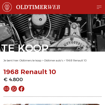
TE KOOP
Je bent hier:
Oldtimers te koop
>
Oldtimer auto's
>
1968 Renault 10
1968 Renault 10
€ 4.800