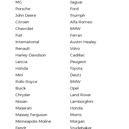
MG
Jaguar
Porsche
Ford
John Deere
Triumph
Citroën
Alfa Romeo
Chevrolet
BMW
Fiat
Ferrari
International
Austin-Healey
Renault
Volvo
Harley-Davidson
Cadillac
Lancia
Peugeot
Honda
Toyota
Mini
Deutz
Rolls-Royce
BMW
Buick
Opel
Chrysler
Land Rover
Nissan
Lamborghini
Maserati
Honda
Massey Ferguson
Morris
Minneapolis-Moline
Morgan
Fendt
Studebaker