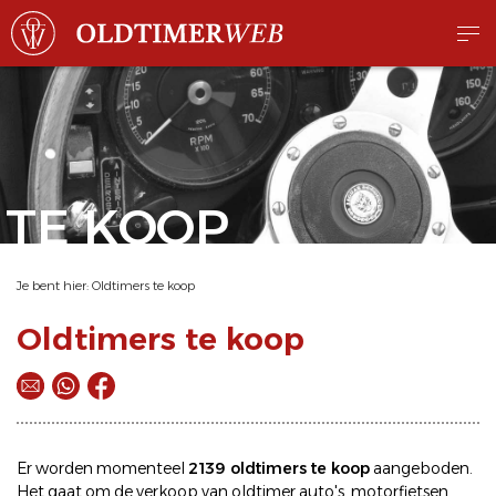
TE KOOP
Je bent hier:
Oldtimers te koop
Oldtimers te koop
Er worden momenteel
2139 oldtimers te koop
aangeboden.
Het gaat om de
verkoop
van oldtimer
auto's
,
motorfietsen
,