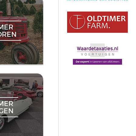
MER
OREN
MER
NGEN