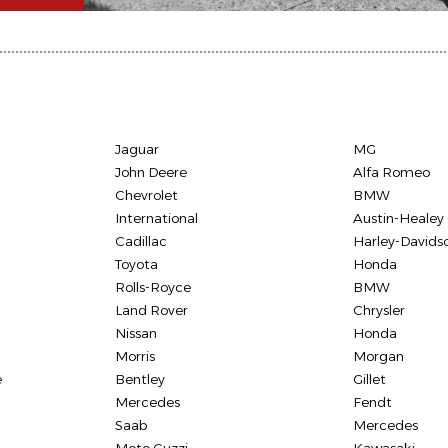
Jaguar
MG
John Deere
Alfa Romeo
Chevrolet
BMW
International
Austin-Healey
Cadillac
Harley-Davids
Toyota
Honda
Rolls-Royce
BMW
Land Rover
Chrysler
Nissan
Honda
Morris
Morgan
e
Bentley
Gillet
Mercedes
Fendt
Saab
Mercedes