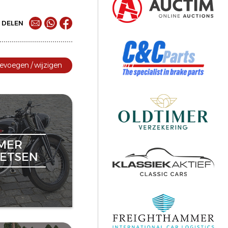
DELEN
evoegen / wijzigen
MER
ETSEN