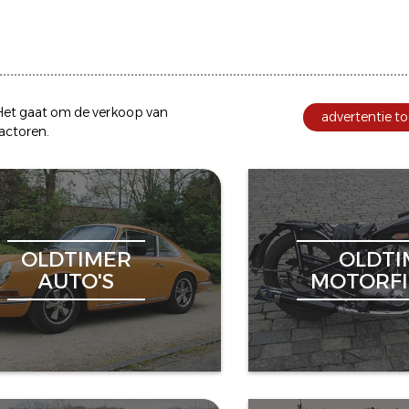
et gaat om de
verkoop
van
advertentie to
ractoren
.
OLDTIMER
OLDTI
AUTO'S
MOTORFI