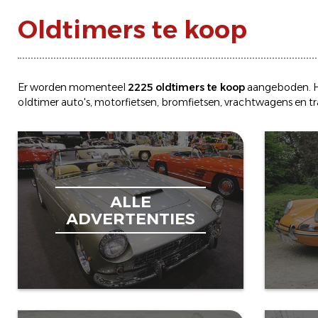
Oldtimers te koop
Er worden momenteel
2225 oldtimers te koop
aangeboden. H
oldtimer
auto's
,
motorfietsen
,
bromfietsen
,
vrachtwagens
en
t
ALLE
ADVERTENTIES