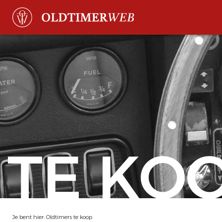
TE KO
Je bent hier:
Oldtimers te koop