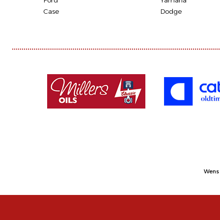
Ford
Yamaha
Case
Dodge
Wens 