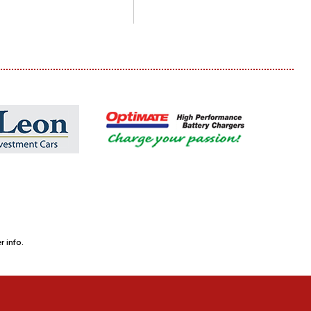
 info.