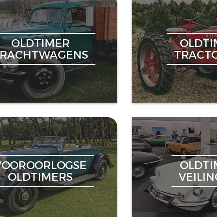
OLDTIMER
OLDTI
VRACHTWAGENS
TRACT
VOOROORLOGSE
OLDTI
OLDTIMERS
VEILI