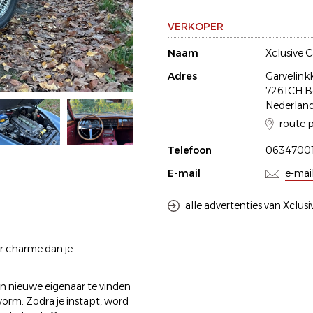
VERKOPER
Naam
Xclusive C
Adres
Garvelin
7261CH B
Nederlan
route 
Telefoon
0634700
E-mail
e-mai
alle advertenties van Xclus
er charme dan je
en nieuwe eigenaar te vinden
tvorm. Zodra je instapt, word