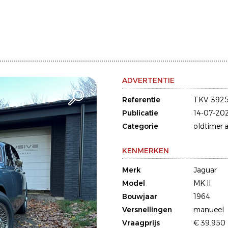
ADVERTENTIE
Referentie
TKV-392
Publicatie
14-07-20
Categorie
oldtimer a
KENMERKEN
Merk
Jaguar
Model
MK II
Bouwjaar
1964
Versnellingen
manueel
Vraagprijs
€ 39.950