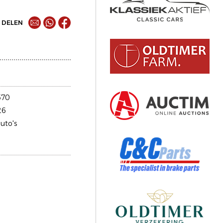
DELEN
570
26
uto's