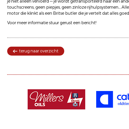
je niet alleen vervoerd — je wordt getransporteerd naar een and
touchscreens, geen piepjes, geen zinloze rijhulpsystemen… Alleen
motor die klinkt als een Britse butler die je vertelt dat alles goe
Voor meer informatie stuur gerust een bericht!
terug naar overzicht