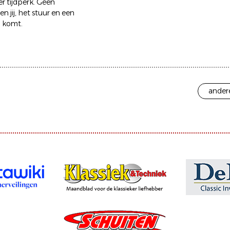
er tijdperk. Geen
 jij, het stuur en een
d komt.
ander