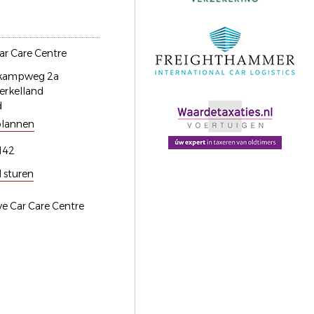
ar Care Centre
kkampweg 2a
erkelland
d
plannen
142
l sturen
ive Car Care Centre