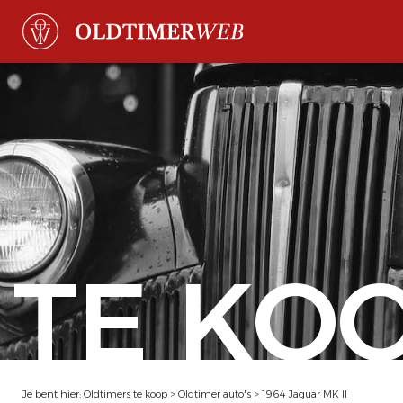
TE KO
Je bent hier:
Oldtimers te koop
>
Oldtimer auto's
>
1964 Jaguar MK II