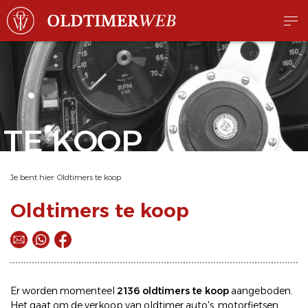
TE KOOP
Je bent hier:
Oldtimers te koop
Oldtimers te koop
Er worden momenteel
2136 oldtimers te koop
aangeboden.
Het gaat om de
verkoop
van oldtimer
auto's
,
motorfietsen
,