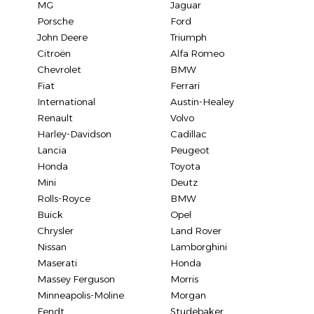
MG
Jaguar
Porsche
Ford
John Deere
Triumph
Citroën
Alfa Romeo
Chevrolet
BMW
Fiat
Ferrari
International
Austin-Healey
Renault
Volvo
Harley-Davidson
Cadillac
Lancia
Peugeot
Honda
Toyota
Mini
Deutz
Rolls-Royce
BMW
Buick
Opel
Chrysler
Land Rover
Nissan
Lamborghini
Maserati
Honda
Massey Ferguson
Morris
Minneapolis-Moline
Morgan
Fendt
Studebaker