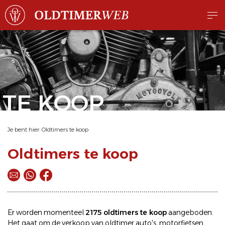
TE KOOP
Je bent hier:
Oldtimers te koop
Oldtimers te koop
Er worden momenteel
2175 oldtimers te koop
aangeboden.
Het gaat om de
verkoop
van oldtimer
auto's
,
motorfietsen
,