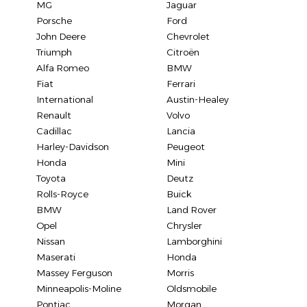
MG
Jaguar
Porsche
Ford
John Deere
Chevrolet
Triumph
Citroën
Alfa Romeo
BMW
Fiat
Ferrari
International
Austin-Healey
Renault
Volvo
Cadillac
Lancia
Harley-Davidson
Peugeot
Honda
Mini
Toyota
Deutz
Rolls-Royce
Buick
BMW
Land Rover
Opel
Chrysler
Nissan
Lamborghini
Maserati
Honda
Massey Ferguson
Morris
Minneapolis-Moline
Oldsmobile
Pontiac
Morgan