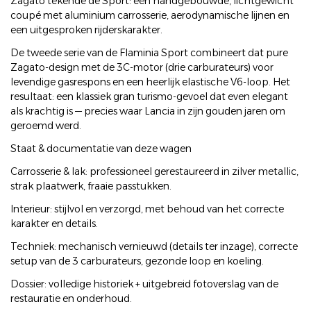
Zagato tekende de Sport: een handgebouwde, lichtgewicht
coupé met aluminium carrosserie, aerodynamische lijnen en
een uitgesproken rijderskarakter.
De tweede serie van de Flaminia Sport combineert dat pure
Zagato-design met de 3C-motor (drie carburateurs) voor
levendige gasrespons en een heerlijk elastische V6-loop. Het
resultaat: een klassiek gran turismo-gevoel dat even elegant
als krachtig is — precies waar Lancia in zijn gouden jaren om
geroemd werd.
Staat & documentatie van deze wagen
Carrosserie & lak: professioneel gerestaureerd in zilver metallic,
strak plaatwerk, fraaie passtukken.
Interieur: stijlvol en verzorgd, met behoud van het correcte
karakter en details.
Techniek: mechanisch vernieuwd (details ter inzage), correcte
setup van de 3 carburateurs, gezonde loop en koeling.
Dossier: volledige historiek + uitgebreid fotoverslag van de
restauratie en onderhoud.