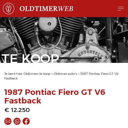
TE KOOP
Je bent hier:
Oldtimers te koop
>
Oldtimer auto's
>
1987 Pontiac Fiero GT V6
Fastback
1987 Pontiac Fiero GT V6
Fastback
€ 12.250