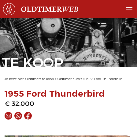
TE KOOP
Je bent hier:
Oldtimers te koop
>
Oldtimer auto's
>
1955 Ford Thunderbird
1955 Ford Thunderbird
€ 32.000