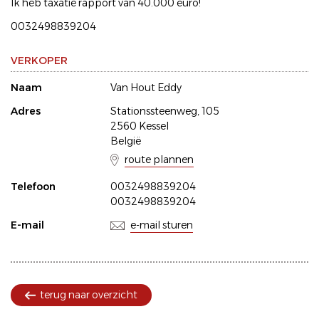
Ik heb taxatie rapport van 40.000 euro!
0032498839204
VERKOPER
Naam
Van Hout Eddy
Adres
Stationssteenweg, 105
2560 Kessel
België
route plannen
Telefoon
0032498839204
0032498839204
E-mail
e-mail sturen
terug naar overzicht