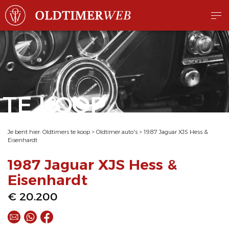
TE KOOP
Je bent hier:
Oldtimers te koop
>
Oldtimer auto's
>
1987 Jaguar XJS Hess &
Eisenhardt
1987 Jaguar XJS Hess &
Eisenhardt
€ 20.200