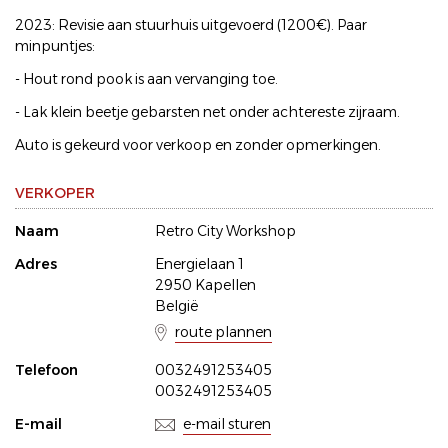
2023: Revisie aan stuurhuis uitgevoerd (1200€). Paar
minpuntjes:
- Hout rond pook is aan vervanging toe.
- Lak klein beetje gebarsten net onder achtereste zijraam.
Auto is gekeurd voor verkoop en zonder opmerkingen.
VERKOPER
Naam
Retro City Workshop
Adres
Energielaan 1
2950 Kapellen
België
route plannen
Telefoon
0032491253405
0032491253405
E-mail
e-mail sturen