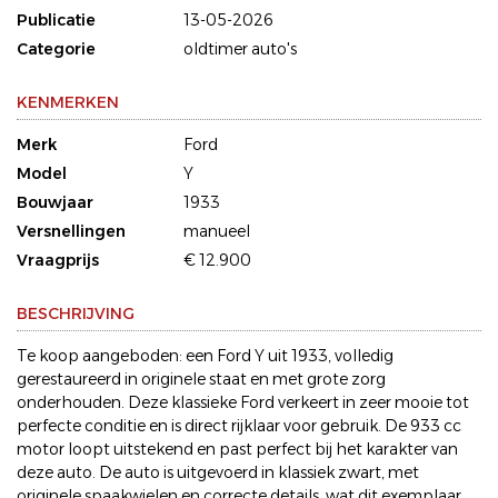
Publicatie
13-05-2026
Categorie
oldtimer auto's
KENMERKEN
Merk
Ford
Model
Y
Bouwjaar
1933
Versnellingen
manueel
Vraagprijs
€ 12.900
BESCHRIJVING
Te koop aangeboden: een Ford Y uit 1933, volledig
gerestaureerd in originele staat en met grote zorg
onderhouden. Deze klassieke Ford verkeert in zeer mooie tot
perfecte conditie en is direct rijklaar voor gebruik. De 933 cc
motor loopt uitstekend en past perfect bij het karakter van
deze auto. De auto is uitgevoerd in klassiek zwart, met
originele spaakwielen en correcte details, wat dit exemplaar