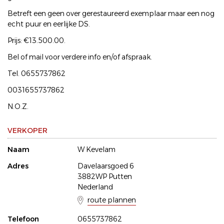
Betreft een geen over gerestaureerd exemplaar maar een nog
echt puur en eerlijke DS.
Prijs: €13.500.00.
Bel of mail voor verdere info en/of afspraak.
Tel. 0655737862
0031655737862
N.O.Z.
VERKOPER
Naam
W Kevelam
Adres
Davelaarsgoed 6
3882WP Putten
Nederland
route plannen
Telefoon
0655737862