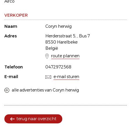
Airco
VERKOPER
Naam
Coryn herwig
Adres
Herdersstraat 5, , Bus 7
8530 Harelbeke
België
route plannen
Telefoon
0472972568
E-mail
e-mail sturen
alle advertenties van Coryn herwig
terug naar overzicht