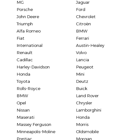
MG
Jaguar
Porsche
Ford
John Deere
Chevrolet
Triumph
Citroën
Alfa Romeo
BMW
Fiat
Ferrari
International
Austin-Healey
Renault
Volvo
Cadillac
Lancia
Harley-Davidson
Peugeot
Honda
Mini
Toyota
Deutz
Rolls-Royce
Buick
BMW
Land Rover
Opel
Chrysler
Nissan
Lamborghini
Maserati
Honda
Massey Ferguson
Morris
Minneapolis-Moline
Oldsmobile
Pontiac
Morgan