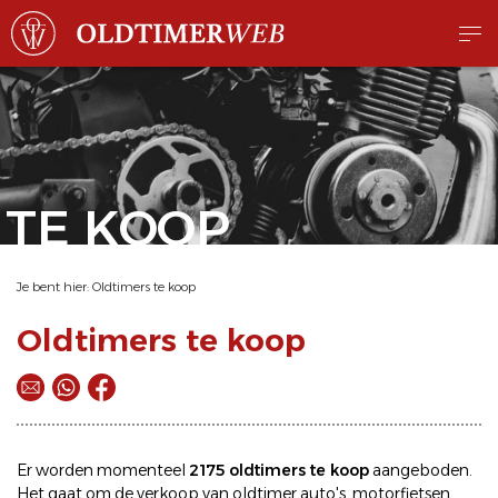
TE KOOP
Je bent hier:
Oldtimers te koop
Oldtimers te koop
Er worden momenteel
2175 oldtimers te koop
aangeboden.
Het gaat om de
verkoop
van oldtimer
auto's
,
motorfietsen
,