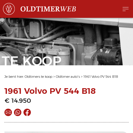
TE KOOP
Je bent hier:
Oldtimers te koop
>
Oldtimer auto's
>
1961 Volvo PV 544 B18
1961 Volvo PV 544 B18
€ 14.950