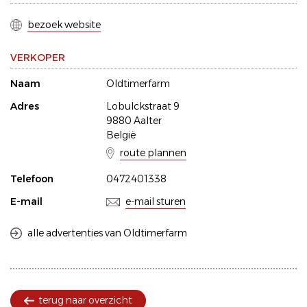
bezoek website
VERKOPER
Naam
Oldtimerfarm
Adres
Lobulckstraat 9
9880 Aalter
België
route plannen
Telefoon
0472401338
E-mail
e-mail sturen
alle advertenties van Oldtimerfarm
terug naar overzicht