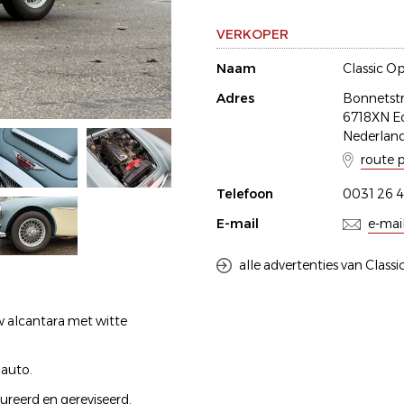
VERKOPER
Naam
Classic O
Adres
Bonnetstr
6718XN E
Nederlan
route 
Telefoon
0031 26 
E-mail
e-mai
alle advertenties van Class
uw alcantara met witte
 auto.
ureerd en gereviseerd.