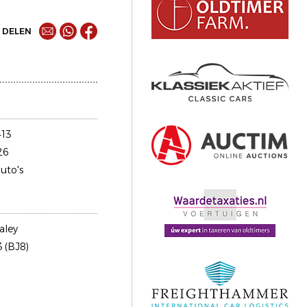
DELEN
13
26
uto's
aley
 (BJ8)