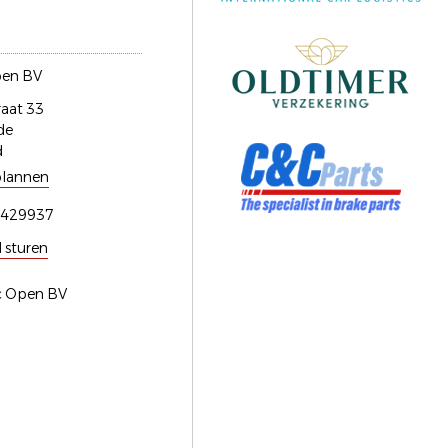
pen BV
aat 33
de
d
plannen
4429937
l sturen
ic Open BV