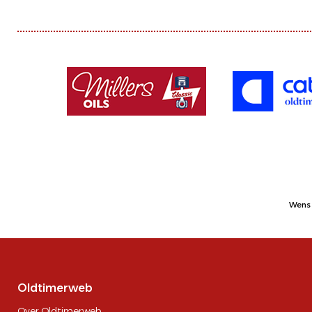
Wens 
Oldtimerweb
Over Oldtimerweb