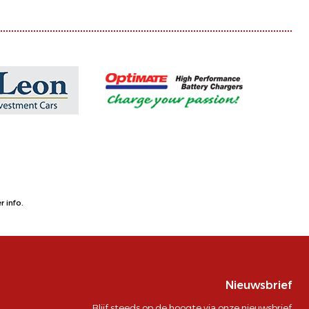
 info.
Nieuwsbrief
Blijf steeds op de hoogte via onze nieuwsbrief