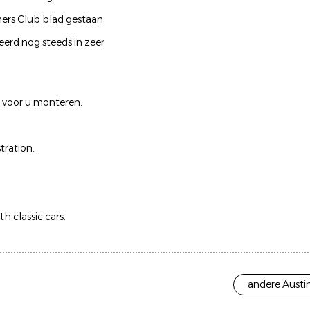
ners Club blad gestaan.
eerd nog steeds in zeer
 voor u monteren.
tration.
h classic cars.
andere Austi