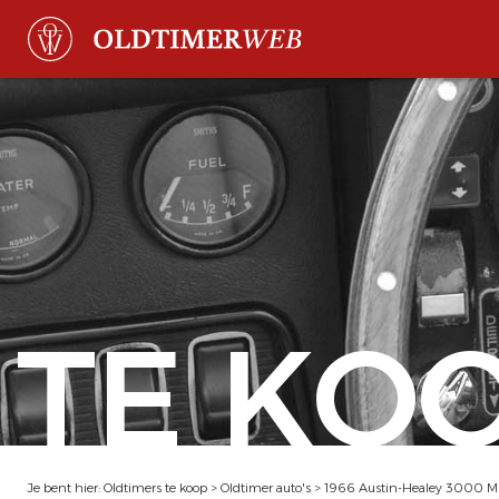
TE KO
Je bent hier:
Oldtimers te koop
>
Oldtimer auto's
>
1966 Austin-Healey 3000 M