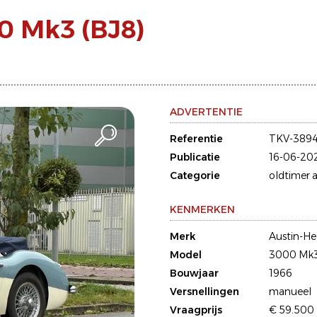
0 Mk3 (BJ8)
ADVERTENTIE
Referentie
TKV-3894
Publicatie
16-06-20
Categorie
oldtimer a
KENMERKEN
Merk
Austin-He
Model
3000 Mk3
Bouwjaar
1966
Versnellingen
manueel
Vraagprijs
€ 59.500