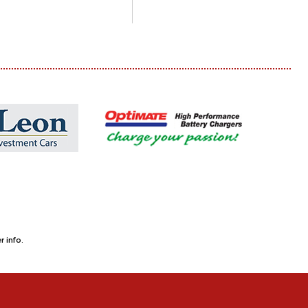
 info.