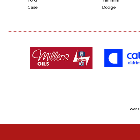
Ford
Yamaha
Case
Dodge
Wens 