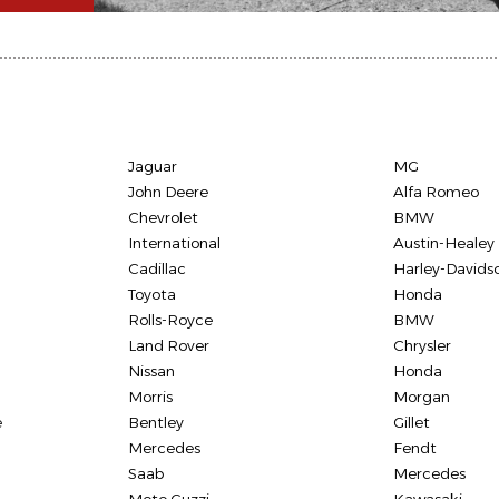
Jaguar
MG
John Deere
Alfa Romeo
Chevrolet
BMW
International
Austin-Healey
Cadillac
Harley-Davids
Toyota
Honda
Rolls-Royce
BMW
Land Rover
Chrysler
Nissan
Honda
Morris
Morgan
e
Bentley
Gillet
Mercedes
Fendt
Saab
Mercedes