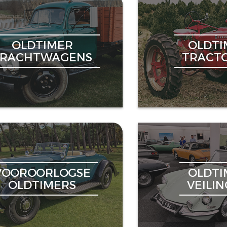
OLDTIMER
OLDTI
VRACHTWAGENS
TRACT
VOOROORLOGSE
OLDTI
OLDTIMERS
VEILI