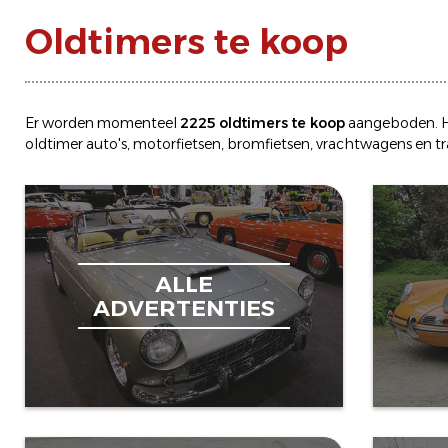
Oldtimers te koop
Er worden momenteel
2225 oldtimers te koop
aangeboden. H
oldtimer
auto's
,
motorfietsen
,
bromfietsen
,
vrachtwagens
en
t
ALLE
ADVERTENTIES