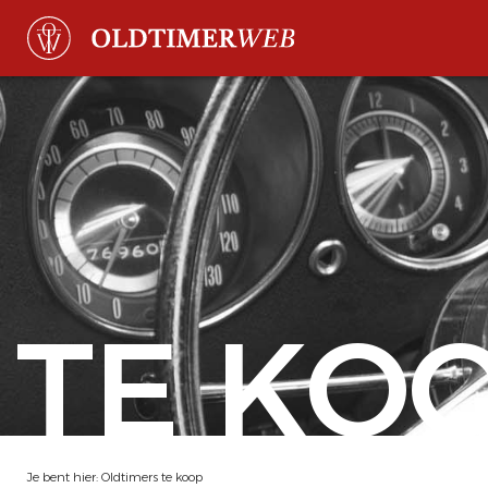
TE KO
Je bent hier:
Oldtimers te koop