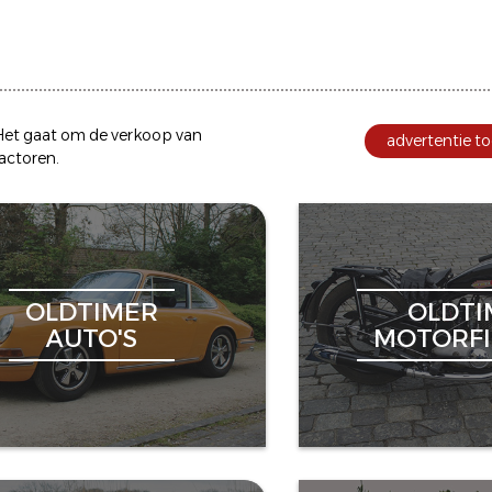
et gaat om de
verkoop
van
advertentie to
ractoren
.
OLDTIMER
OLDTI
AUTO'S
MOTORFI