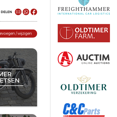
DELEN
evoegen / wijzigen
MER
ETSEN