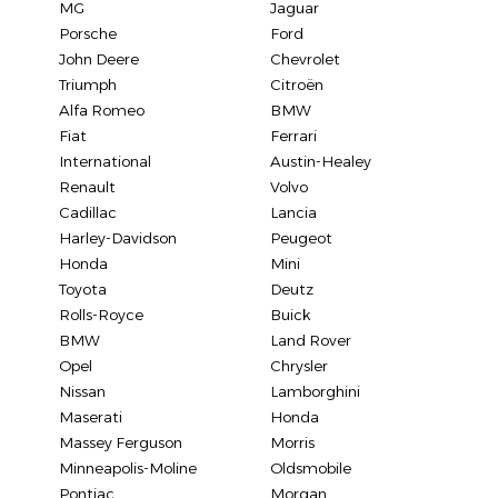
MG
Jaguar
Porsche
Ford
John Deere
Chevrolet
Triumph
Citroën
Alfa Romeo
BMW
Fiat
Ferrari
International
Austin-Healey
Renault
Volvo
Cadillac
Lancia
Harley-Davidson
Peugeot
Honda
Mini
Toyota
Deutz
Rolls-Royce
Buick
BMW
Land Rover
Opel
Chrysler
Nissan
Lamborghini
Maserati
Honda
Massey Ferguson
Morris
Minneapolis-Moline
Oldsmobile
Pontiac
Morgan