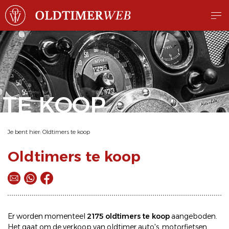
TE KOOP
Je bent hier:
Oldtimers te koop
Oldtimers te koop
Er worden momenteel
2175 oldtimers te koop
aangeboden.
Het gaat om de
verkoop
van oldtimer
auto's
,
motorfietsen
,