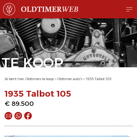
TE KOOP
Je bent hier:
Oldtimers te koop
>
Oldtimer auto's
>
1935 Talbot 105
1935 Talbot 105
€ 89.500