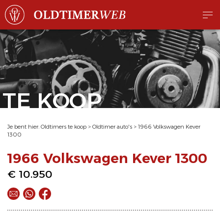
TE KOOP
Je bent hier:
Oldtimers te koop
>
Oldtimer auto's
>
1966 Volkswagen Kever
1300
1966 Volkswagen Kever 1300
€ 10.950