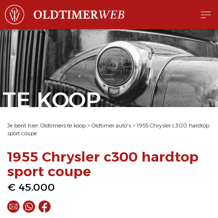
TE KOOP
Je bent hier:
Oldtimers te koop
>
Oldtimer auto's
>
1955 Chrysler c300 hardtop
sport coupe
1955 Chrysler c300 hardtop
sport coupe
€ 45.000