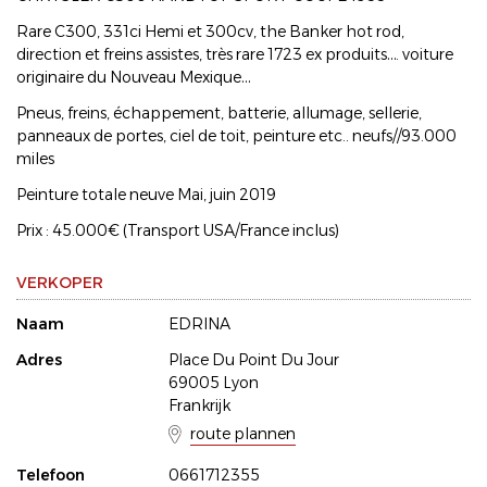
Rare C300, 331ci Hemi et 300cv, the Banker hot rod,
direction et freins assistes, très rare 1723 ex produits…. voiture
originaire du Nouveau Mexique…
Pneus, freins, échappement, batterie, allumage, sellerie,
panneaux de portes, ciel de toit, peinture etc.. neufs//93.000
miles
Peinture totale neuve Mai, juin 2019
Prix : 45.000€ (Transport USA/France inclus)
VERKOPER
Naam
EDRINA
Adres
Place Du Point Du Jour
69005 Lyon
Frankrijk
route plannen
Telefoon
0661712355