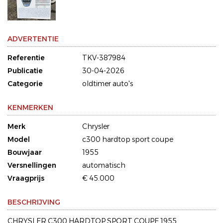
ADVERTENTIE
Referentie
TKV-387984
Publicatie
30-04-2026
Categorie
oldtimer auto's
KENMERKEN
Merk
Chrysler
Model
c300 hardtop sport coupe
Bouwjaar
1955
Versnellingen
automatisch
Vraagprijs
€ 45.000
BESCHRIJVING
CHRYSLER C300 HARDTOP SPORT COUPE 1955