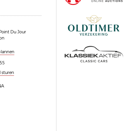
Point Du Jour
on
plannen
55
l sturen
NA