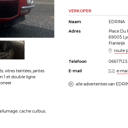
VERKOPER
Naam
EDRINA
Adres
Place Du 
69005 Ly
Frankrijk
route 
Telefoon
06617123
, vitres teintées, jantes
E-mail
e-mai
n 1 et double ligne
ioneer.
alle advertenties van EDRI
 allumage, cache culbus,