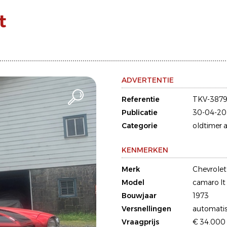
t
ADVERTENTIE
Referentie
TKV-387
Publicatie
30-04-20
Categorie
oldtimer a
KENMERKEN
Merk
Chevrolet
Model
camaro lt
Bouwjaar
1973
Versnellingen
automati
Vraagprijs
€ 34.000