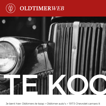
TE KO
Je bent hier:
Oldtimers te koop
>
Oldtimer auto's
>
1973 Chevrolet camaro lt