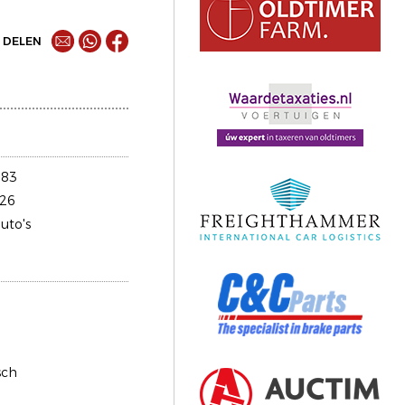
DELEN
983
26
uto's
sch