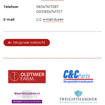
Telefoon
06547417287
0031654741727
E-mail
e-mail sturen
terug naar overzicht