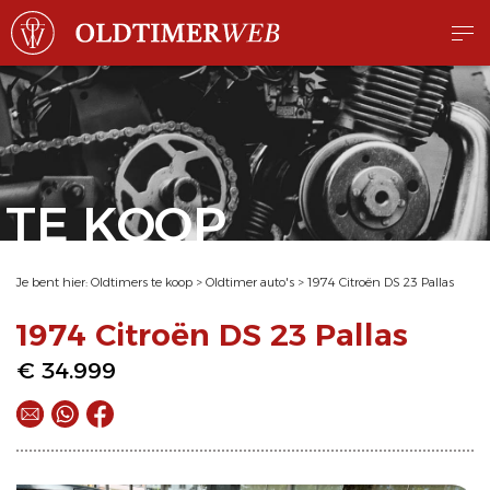
TE KOOP
Je bent hier:
Oldtimers te koop
>
Oldtimer auto's
>
1974 Citroën DS 23 Pallas
1974 Citroën DS 23 Pallas
€ 34.999