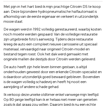
Met pijn in het hart bied ik mijn prachtige Citroën DS te koop
aan. Deze bijzondere hydropneumatische halfautomaat is
afkomstig van de eerste eigenaar en verkeert in uitzonderlijk
mooie staat.
De wagen werd in 1992 volledig gerestaureerd, waarbij kosten
noch moeite werden gespaard. Van de volledige restauratie
zijn uitgebreide foto's aanwezig. Tijdens deze restauratie
kreeg de auto een compleet nieuwe carrosserie uit speciaal
materiaal, vervaardigd naar origineel Citroën-model en
bestand tegen roest. Ook het dak werd gemaakt met
originele mallen die destijds door Citroën werden geleverd.
De auto heeft zijn hele leven binnen gestaan, is altijd
onderhouden geweest door een erkende Citroën-specialist en
is daardoor uitzonderlijk goed bewaard gebleven. Bovendien
is de wagen volledig schadevrij en heeft hij nooit een
aanrijding of andere schade gehad.
Ik verkoop deze unieke oldtimer enkel vanwege mijn leeftijd.
Op 80-jarige leeftijd kan ik er helaas niet meer van genieten
zoals ik dat graag zou willen. Daarom bied ik nu een echte