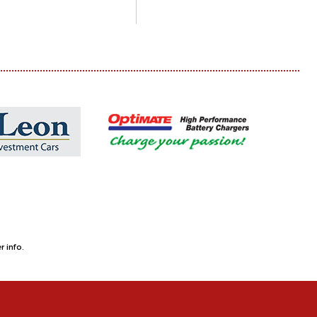
 info.