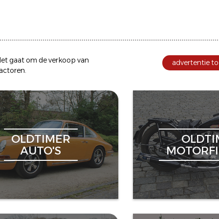
et gaat om de
verkoop
van
advertentie to
ractoren
.
OLDTIMER
OLDTI
AUTO'S
MOTORFI