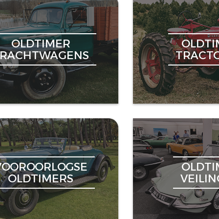
OLDTIMER
OLDTI
VRACHTWAGENS
TRACT
VOOROORLOGSE
OLDTI
OLDTIMERS
VEILI