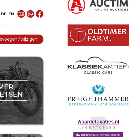
DELEN
evoegen / wijzigen
MER
ETSEN