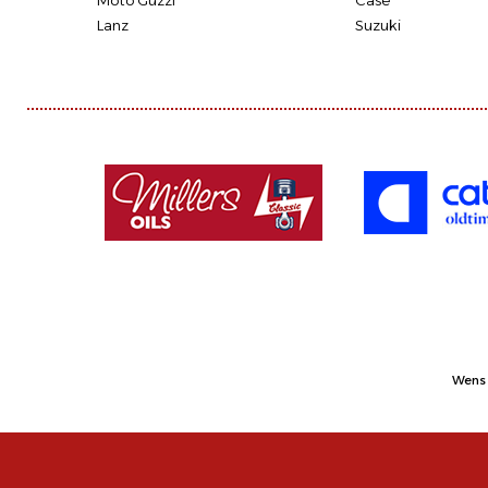
Moto Guzzi
Case
Lanz
Suzuki
Wens 