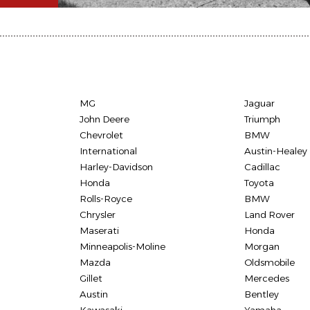
MG
Jaguar
John Deere
Triumph
Chevrolet
BMW
International
Austin-Healey
Harley-Davidson
Cadillac
Honda
Toyota
Rolls-Royce
BMW
Chrysler
Land Rover
Maserati
Honda
Minneapolis-Moline
Morgan
Mazda
Oldsmobile
Gillet
Mercedes
Austin
Bentley