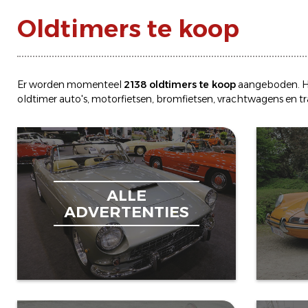
Oldtimers te koop
Er worden momenteel
2138 oldtimers te koop
aangeboden. H
oldtimer
auto's
,
motorfietsen
,
bromfietsen
,
vrachtwagens
en
t
ALLE
ADVERTENTIES