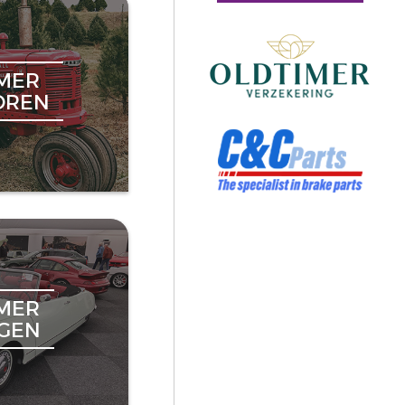
MER
OREN
MER
NGEN