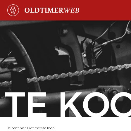
TE KO
Je bent hier:
Oldtimers te koop