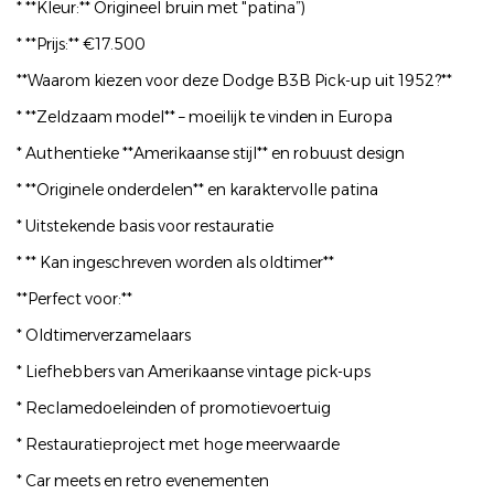
* **Kleur:** Origineel bruin met "patina”)
* **Prijs:** €17.500
**Waarom kiezen voor deze Dodge B3B Pick-up uit 1952?**
* **Zeldzaam model** – moeilijk te vinden in Europa
* Authentieke **Amerikaanse stijl** en robuust design
* **Originele onderdelen** en karaktervolle patina
* Uitstekende basis voor restauratie
* ** Kan ingeschreven worden als oldtimer**
**Perfect voor:**
* Oldtimerverzamelaars
* Liefhebbers van Amerikaanse vintage pick-ups
* Reclamedoeleinden of promotievoertuig
* Restauratieproject met hoge meerwaarde
* Car meets en retro evenementen