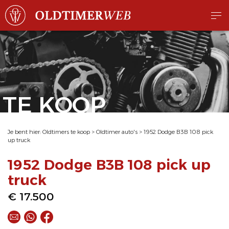
TE KOOP
Je bent hier:
Oldtimers te koop
>
Oldtimer auto's
>
1952 Dodge B3B 108 pick
up truck
1952 Dodge B3B 108 pick up
truck
€ 17.500