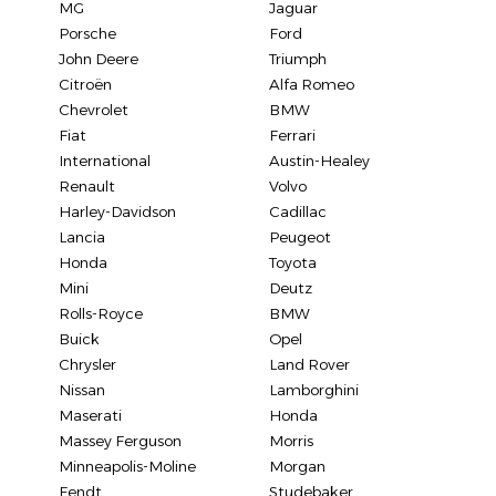
MG
Jaguar
Porsche
Ford
John Deere
Triumph
Citroën
Alfa Romeo
Chevrolet
BMW
Fiat
Ferrari
International
Austin-Healey
Renault
Volvo
Harley-Davidson
Cadillac
Lancia
Peugeot
Honda
Toyota
Mini
Deutz
Rolls-Royce
BMW
Buick
Opel
Chrysler
Land Rover
Nissan
Lamborghini
Maserati
Honda
Massey Ferguson
Morris
Minneapolis-Moline
Morgan
Fendt
Studebaker