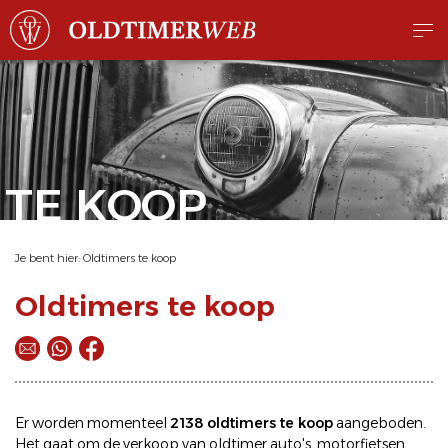
TE KOOP
Je bent hier:
Oldtimers te koop
Oldtimers te koop
Er worden momenteel
2138 oldtimers te koop
aangeboden.
Het gaat om de
verkoop
van oldtimer
auto's
,
motorfietsen
,