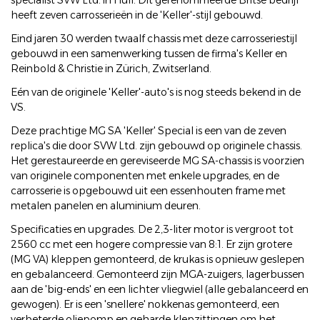
specialist SVW Ltd. in Hull. Dit gerenommeerde Britse bedrijf
heeft zeven carrosserieën in de 'Keller'-stijl gebouwd.
Eind jaren 30 werden twaalf chassis met deze carrosseriestijl
gebouwd in een samenwerking tussen de firma's Keller en
Reinbold & Christie in Zürich, Zwitserland.
Eén van de originele 'Keller'-auto's is nog steeds bekend in de
VS.
Deze prachtige MG SA 'Keller' Special is een van de zeven
replica's die door SVW Ltd. zijn gebouwd op originele chassis.
Het gerestaureerde en gereviseerde MG SA-chassis is voorzien
van originele componenten met enkele upgrades, en de
carrosserie is opgebouwd uit een essenhouten frame met
metalen panelen en aluminium deuren.
Specificaties en upgrades. De 2,3-liter motor is vergroot tot
2560 cc met een hogere compressie van 8:1. Er zijn grotere
(MG VA) kleppen gemonteerd, de krukas is opnieuw geslepen
en gebalanceerd. Gemonteerd zijn MGA-zuigers, lagerbussen
aan de 'big-ends' en een lichter vliegwiel (alle gebalanceerd en
gewogen). Er is een 'snellere' nokkenas gemonteerd, een
verbeterde oliepomp en geharde klepzittingen om het