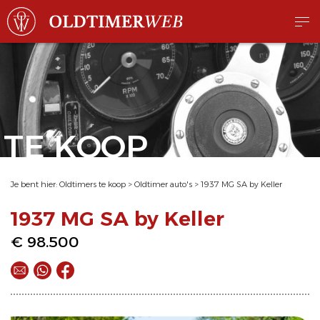
TE KOOP
Je bent hier:
Oldtimers te koop
>
Oldtimer auto's
>
1937 MG SA by Keller
1937 MG SA by Keller
€ 98.500