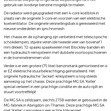
gebruik van loodvrije benzine mogelijk te maken.
De radiator werd geüpgraded met een 4-core koelblok in
plaats van de originele 3-core en voorzien van een elektrische
koelventilator. De originele versnellingsbak is gereviseerd met
nieuwe onderdelen en synchromesh.
Het chassis en de ophanging zijn verbeterd met telescopische
schokdempers, stijvere veren (de tweede veer van bovenaf 1
mm dikker), 72-spaaks spaakwielen met Blockley-banden en
een hydraulisch remsysteem met dubbele voorloopschoenen
in de trommelremmen vóór.
Verder is er een grotere (75 liter) benzinetank gemonteerd en is
er EZ elektrische stuurbekrachtiging geïnstalleerd. Het
originele hydraulische 'Jackall'-kriksysteem is nog steeds
aanwezig op het chassis. Deze prachtige MG SA 'Keller'
special verkeert in een prachtige conditie en de auto rijdt en
stuurt voortreffelijk!
De MG SA is zeldzaam, slechts 2738 werden er gebouwd in de
MG-fabriek in Abingdon-on-Thames. Deze prachtige MG SA
met 'Keller'-carrosserie is een echte blikvanger!