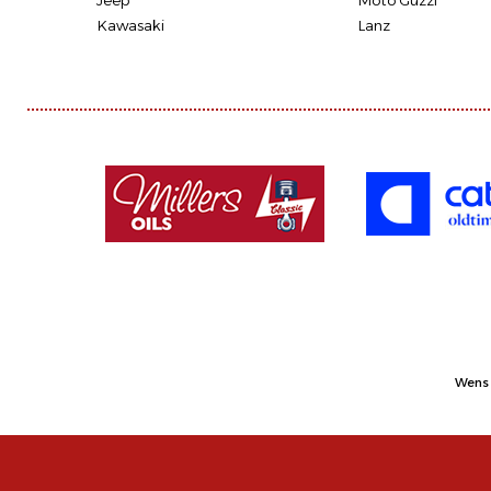
Jeep
Moto Guzzi
Kawasaki
Lanz
Wens 