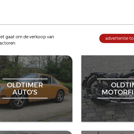
et gaat om de
verkoop
van
advertentie to
ractoren
.
OLDTIMER
OLDTI
AUTO'S
MOTORFI