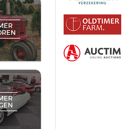
MER
OREN
MER
NGEN