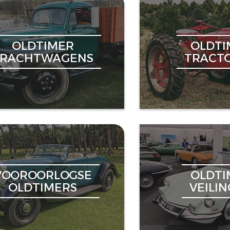
OLDTIMER
OLDTI
VRACHTWAGENS
TRACT
VOOROORLOGSE
OLDTI
OLDTIMERS
VEILI