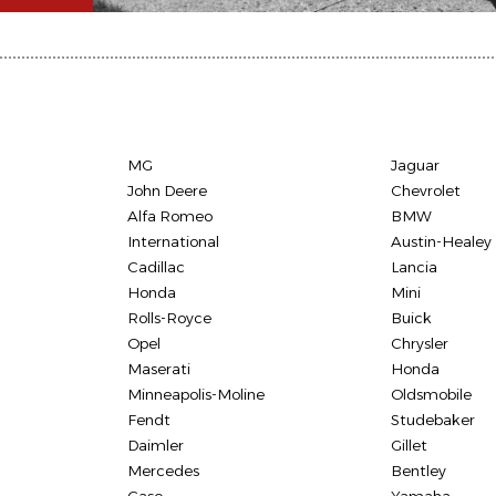
MG
Jaguar
John Deere
Chevrolet
Alfa Romeo
BMW
International
Austin-Healey
Cadillac
Lancia
Honda
Mini
Rolls-Royce
Buick
Opel
Chrysler
Maserati
Honda
Minneapolis-Moline
Oldsmobile
Fendt
Studebaker
Daimler
Gillet
Mercedes
Bentley