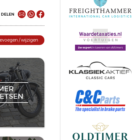
DELEN
evoegen / wijzigen
MER
ETSEN