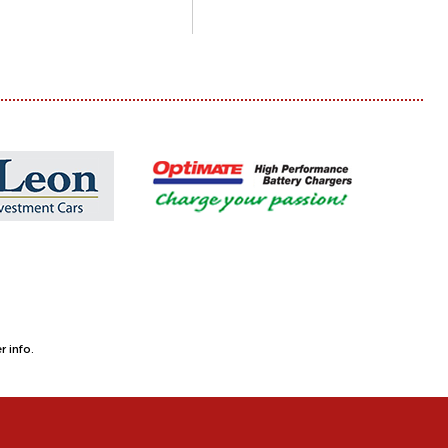
 info.