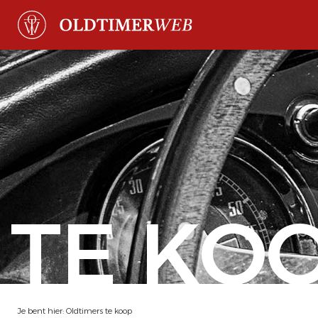
TE KO
Je bent hier:
Oldtimers te koop