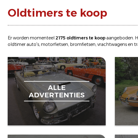
Oldtimers te koop
Er worden momenteel
2175 oldtimers te koop
aangeboden. H
oldtimer
auto's
,
motorfietsen
,
bromfietsen
,
vrachtwagens
en
t
ALLE
ADVERTENTIES