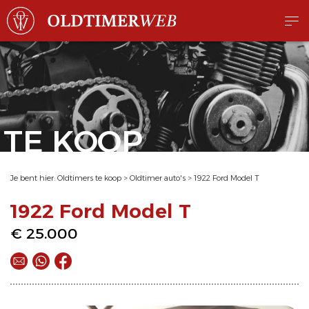
TE KOOP
Je bent hier:
Oldtimers te koop
>
Oldtimer auto's
>
1922 Ford Model T
1922 Ford Model T
€ 25.000