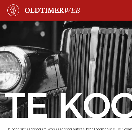
TE KO
Je bent hier:
Oldtimers te koop
>
Oldtimer auto's
>
1927 Locomobile 8-80 Seda