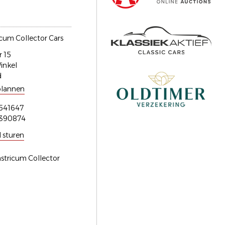
icum Collector Cars
 15
inkel
d
plannen
541647
3390874
l sturen
Castricum Collector