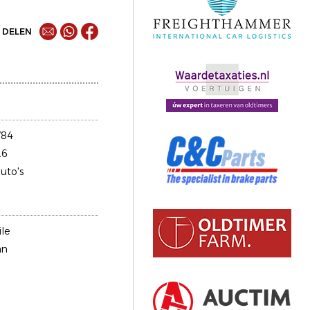
DELEN
784
26
uto's
le
an