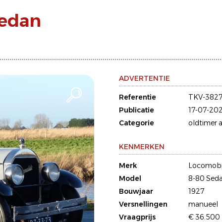
Sedan
ADVERTENTIE
Referentie
TKV-382
Publicatie
17-07-20
Categorie
oldtimer a
KENMERKEN
Merk
Locomobi
Model
8-80 Sed
Bouwjaar
1927
Versnellingen
manueel
Vraagprijs
€ 36.500