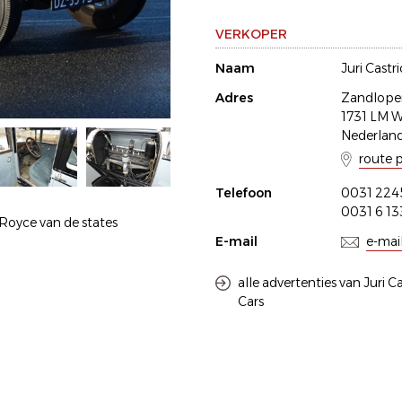
VERKOPER
Naam
Juri Castr
Adres
Zandloper
1731 LM W
Nederlan
route 
Telefoon
0031 224
0031 6 1
Royce van de states
E-mail
e-mai
alle advertenties van Juri 
Cars