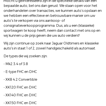
mocht u geïnteresseerd zijn in de specifieke details van een
bepaalde auto, bel ons dan gerust. We staan open voor het
onderhandelen over transacties, we kunnen auto’s opslaan en
we hebben een effectieve en betrouwbare manier om uw
auto's te verkopen via ons aankoop- of
consignatieverkoopprogramma. Dus, als u een (klassieke)
sportwagen te koop heeft, neem dan contact met ons op en
wij kunnen u de prijs geven die uw auto verdient!
Wij zijn continue op zoek naar Jaguar Oldtimers en klassieke
auto's in staat 1 of 2, zowel handgeschakeld als automaat.
De types die wij zoeken zijn:
- Mk2 3.4 of 3.8
- E-type FHC en DHC
- XK8 4.2 Convertible
- XK120 FHC en DHC
- XK140 FHC en DHC
- XK150 FHC en DHC