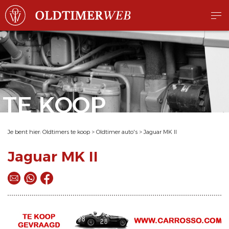
TE KOOP
Je bent hier:
Oldtimers te koop
>
Oldtimer auto's
>
Jaguar MK II
Jaguar MK II