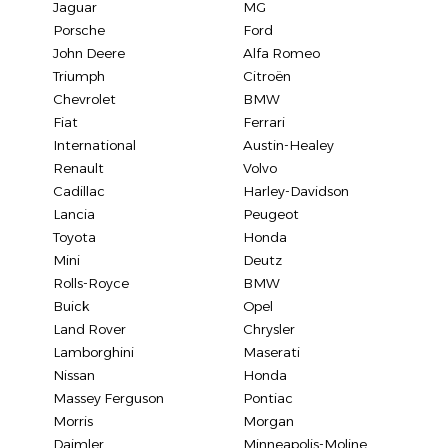
Jaguar
MG
Porsche
Ford
John Deere
Alfa Romeo
Triumph
Citroën
Chevrolet
BMW
Fiat
Ferrari
International
Austin-Healey
Renault
Volvo
Cadillac
Harley-Davidson
Lancia
Peugeot
Toyota
Honda
Mini
Deutz
Rolls-Royce
BMW
Buick
Opel
Land Rover
Chrysler
Lamborghini
Maserati
Nissan
Honda
Massey Ferguson
Pontiac
Morris
Morgan
Daimler
Minneapolis-Moline