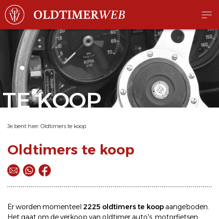
TE KOOP
Je bent hier:
Oldtimers te koop
Oldtimers te koop
Er worden momenteel
2225 oldtimers te koop
aangeboden.
Het gaat om de
verkoop
van oldtimer
auto's
,
motorfietsen
,