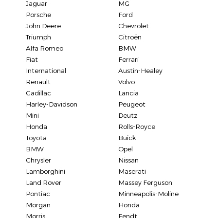
Jaguar
MG
Porsche
Ford
John Deere
Chevrolet
Triumph
Citroën
Alfa Romeo
BMW
Fiat
Ferrari
International
Austin-Healey
Renault
Volvo
Cadillac
Lancia
Harley-Davidson
Peugeot
Mini
Deutz
Honda
Rolls-Royce
Toyota
Buick
BMW
Opel
Chrysler
Nissan
Lamborghini
Maserati
Land Rover
Massey Ferguson
Pontiac
Minneapolis-Moline
Morgan
Honda
Morris
Fendt