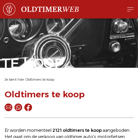
TE KOOP
Je bent hier:
Oldtimers te koop
Oldtimers te koop
Er worden momenteel
2121 oldtimers te koop
aangeboden.
Het gaat om de
verkoop
van oldtimer
auto's
,
motorfietsen
,