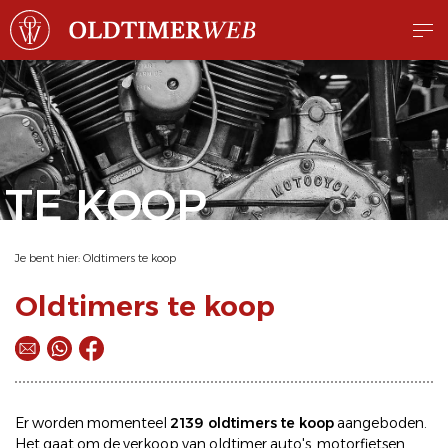
TE KOOP
Je bent hier:
Oldtimers te koop
Oldtimers te koop
Er worden momenteel
2139 oldtimers te koop
aangeboden.
Het gaat om de
verkoop
van oldtimer
auto's
,
motorfietsen
,