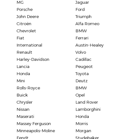
MG
Jaguar
Porsche
Ford
John Deere
Triumph
Citroën
Alfa Romeo
Chevrolet
BMW
Fiat
Ferrari
International
Austin-Healey
Renault
Volvo
Harley-Davidson
Cadillac
Lancia
Peugeot
Honda
Toyota
Mini
Deutz
Rolls-Royce
BMW
Buick
Opel
Chrysler
Land Rover
Nissan
Lamborghini
Maserati
Honda
Massey Ferguson
Morris
Minneapolis-Moline
Morgan
Fendt
Studebaker