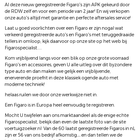
Al deze nieuw geregistreerde Figaro's zijn APK gekeurd door
de RDW zelf en voor een periode van 2 jaar! En wij verkopen
onze auto's altijd met garantie en perfecte aftersales service!
Laat u goed voorlichten over een Figaro er zijn nogal wat
verkeerd geregistreerde auto's en Figaro's met teruggedraaide
tellers in omloop, kijk daarvoor op onze site op het web bij
Figarospecialist.....
Kom vrijblijvend langs voor een blik op onze grote voorraad
Figaro's en accessoires, geven U alle uitleg over dit byzondere
type auto en dan maken we gelijk een vrijblijvende,
enerverende proefrit in deze klassiek ogende auto met
moderne techniek!
helaas ruilen we door onze werkwijze niet in.
Een Figaro is in Europa heel eenvoudig te registreren.
Mocht U twijfelen aan ons marktaandeel als de enige echte
Figarospecialist, bekijk dan even de laatste foto van de site
voertuigzoeker.nl Van de 60 laatst geregistreerde Figaros in nL
zijn er 56 van ons bedrijf afkomstig…..en dan tellen we de