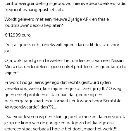
centralevergrendeling ingebouwd, nieuwe deurspeakers, radio
frequenties aangepast, etc,etc.
Wordt geleverd met een nieuwe 2 jarige APK en fraaie
'oudblauwe' decoratieplaten*
€ 12999 euro
Dus; als je iets echt unieks wilt rijden, dan is dit de auto voor
jou!
O ja, ook handig om te weten: het onderstel is van een Nissan
Micra dus onderdelen is geen enkel probleem en goedkoop te
krijgen!!
Er wordt nogal eens gezegd dat rechts gestuurd rijden
vervelend is, welnu, kom rijden en je zult zien, je rijdt ZO weg,
geen enkel probleem.... Ja maar, dat gedoe bij een
parkeergaragekaartjesautomaat (leuk woord voor Scrabble,
4x woordwaarde!) dan???.....
Daarvoor leveren wij een klein grijpertje mee en daarmee druk
je op de knop van de garage en pak je zo het kaartje eruit.....
iedereen staat verbaasd hoe je het doet, maar het werkt!!!