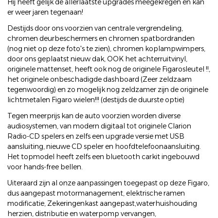
Hij heeft gelijk de allerlaatste upgrades meegekregen en kan
er weer jaren tegenaan!
Destijds door ons voorzien van centrale vergrendeling,
chromen deurbeschermers en chromen spatbordranden
(nog niet op deze foto's te zien), chromen koplampwimpers,
door ons geplaatst nieuw dak, OOK het achterruitvinyl,
originele mattenset, heeft ook nog de originele Figarosleutel !!,
het originele onbeschadigde dashboard (Zeer zeldzaam
tegenwoordig) en zo mogelijk nog zeldzamer zijn de originele
lichtmetalen Figaro wielen!!! (destijds de duurste optie)
Tegen meerprijs kan de auto voorzien worden diverse
audiosystemen, van modern digitaal tot originele Clarion
Radio-CD spelers en zelfs een upgrade versie met USB
aansluiting, nieuwe CD speler en hoofdtelefoonaansluiting.
Het topmodel heeft zelfs een bluetooth carkit ingebouwd
voor hands-free bellen.
Uiteraard zijn al onze aanpassingen toegepast op deze Figaro,
dus aangepast motormanagement, elektrische ramen
modificatie, Zekeringenkast aangepast,waterhuishouding
herzien, distributie en waterpomp vervangen,