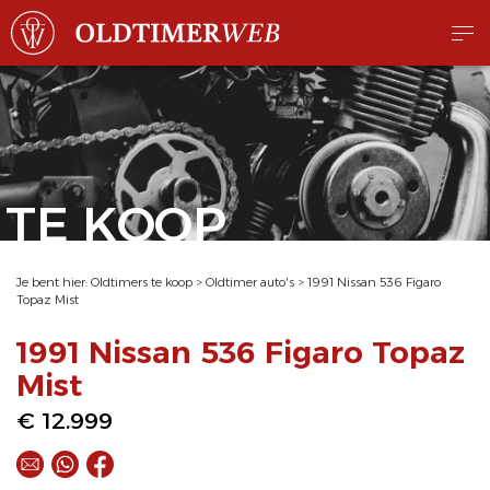
TE KOOP
Je bent hier:
Oldtimers te koop
>
Oldtimer auto's
>
1991 Nissan 536 Figaro
Topaz Mist
1991 Nissan 536 Figaro Topaz
Mist
€ 12.999