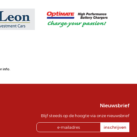
 info.
Nieuwsbrief
Blijf steeds op de hoogte via onze nieuwsbrief
inschrijven