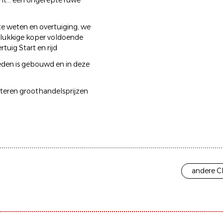
nt... een ongerepte ruwe
te weten en overtuiging, we
elukkige koper voldoende
tuig Start en rijd
eleden is gebouwd en in deze
anteren groothandelsprijzen
andere C