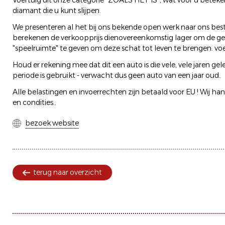
Voertuig uit onze categorie "ZOALS HET IS", wat voor u beteke
diamant die u kunt slijpen.
We presenteren al het bij ons bekende open werk naar ons bes
berekenen de verkoopprijs dienovereenkomstig lager om de g
"speelruimte" te geven om deze schat tot leven te brengen. voer
Houd er rekening mee dat dit een auto is die vele, vele jaren g
periode is gebruikt - verwacht dus geen auto van een jaar oud.
Alle belastingen en invoerrechten zijn betaald voor EU ! Wij h
en condities..
bezoek website
terug naar overzicht