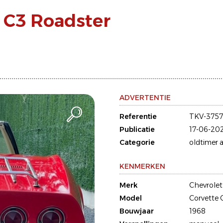
e C3 Roadster
ADVERTENTIE
Referentie
TKV-375
Publicatie
17-06-20
Categorie
oldtimer a
KENMERKEN
Merk
Chevrolet
Model
Corvette
Bouwjaar
1968