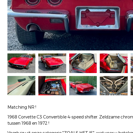
Matching NR !
1968 Corvette C3 Convertible 4-speed shifter. Zeldzame c
tussen 1968 en 1972 !