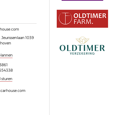
rhouse.com
. Jeurissenlaan 1039
nhoven
plannen
3861
654338
l sturen
siccarhouse.com