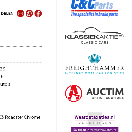
DELEN
723
26
uto's
 C3 Roadster Chrome