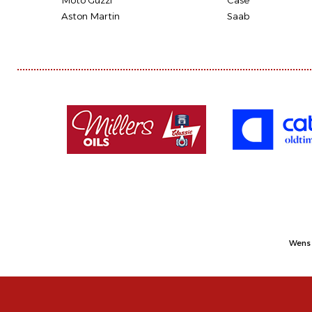
Moto Guzzi
Case
Aston Martin
Saab
Wens 