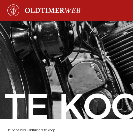
TE KO
Je bent hier:
Oldtimers te koop