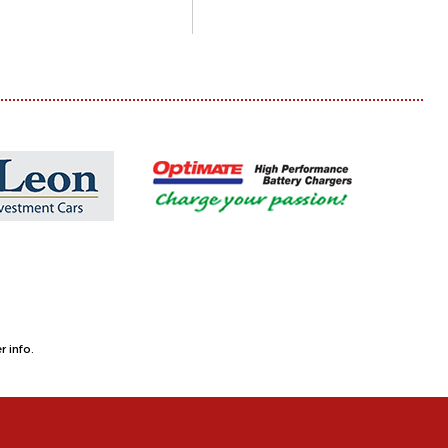
 info.