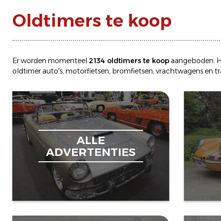
Oldtimers te koop
Er worden momenteel
2134 oldtimers te koop
aangeboden. H
oldtimer
auto's
,
motorfietsen
,
bromfietsen
,
vrachtwagens
en
t
ALLE
ADVERTENTIES