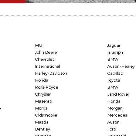
MG
Jaguar
John Deere
Triumph
Chevrolet
BMW
International
Austin-Healey
Harley-Davidson
Cadillac
Honda
Toyota
Rolls-Royce
BMW
Chrysler
Land Rover
Maserati
Honda
e
Morris
Morgan
Oldsmobile
Mercedes
Mazda
Austin
Bentley
Ford