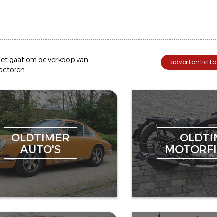
et gaat om de
verkoop
van
advertentie to
ractoren
.
OLDTIMER
OLDTI
AUTO'S
MOTORFI