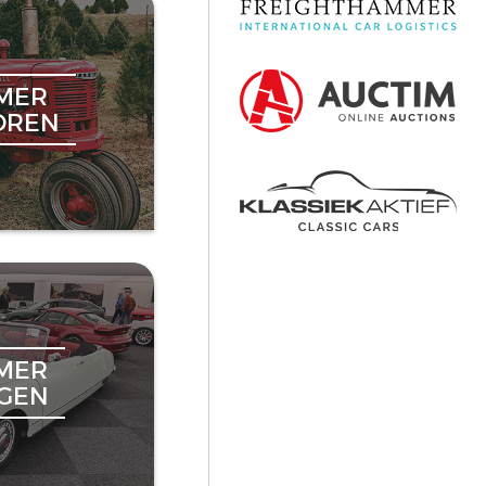
MER
OREN
MER
NGEN