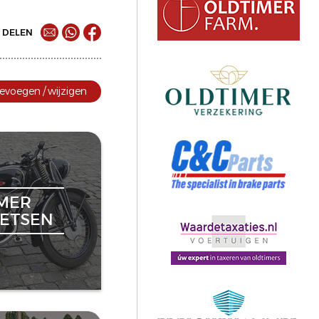
DELEN
evoegen / wijzigen
MER
ETSEN