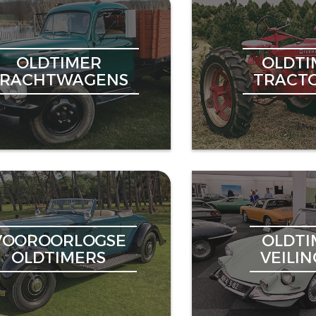
OLDTIMER
OLDTI
VRACHTWAGENS
TRACT
VOOROORLOGSE
OLDTI
OLDTIMERS
VEILI