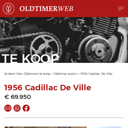
TE KOOP
Je bent hier:
Oldtimers te koop
>
Oldtimer auto's
>
1956 Cadillac De Ville
1956 Cadillac De Ville
€ 69.950