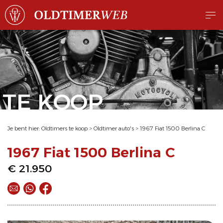
TE KOOP
Je bent hier:
Oldtimers te koop
>
Oldtimer auto's
>
1967 Fiat 1500 Berlina C
1967 Fiat 1500 Berlina C
€ 21.950