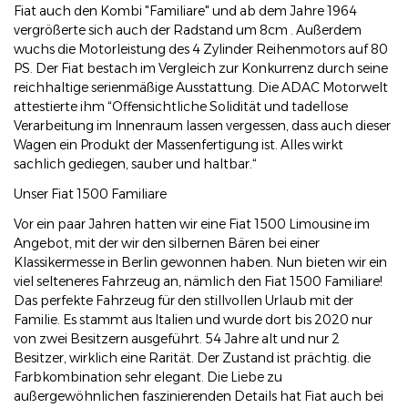
Fiat auch den Kombi "Familiare" und ab dem Jahre 1964
vergrößerte sich auch der Radstand um 8cm . Außerdem
wuchs die Motorleistung des 4 Zylinder Reihenmotors auf 80
PS. Der Fiat bestach im Vergleich zur Konkurrenz durch seine
reichhaltige serienmäßige Ausstattung. Die ADAC Motorwelt
attestierte ihm “Offensichtliche Solidität und tadellose
Verarbeitung im Innenraum lassen vergessen, dass auch dieser
Wagen ein Produkt der Massenfertigung ist. Alles wirkt
sachlich gediegen, sauber und haltbar.“
Unser Fiat 1500 Familiare
Vor ein paar Jahren hatten wir eine Fiat 1500 Limousine im
Angebot, mit der wir den silbernen Bären bei einer
Klassikermesse in Berlin gewonnen haben. Nun bieten wir ein
viel selteneres Fahrzeug an, nämlich den Fiat 1500 Familiare!
Das perfekte Fahrzeug für den stillvollen Urlaub mit der
Familie. Es stammt aus Italien und wurde dort bis 2020 nur
von zwei Besitzern ausgeführt. 54 Jahre alt und nur 2
Besitzer, wirklich eine Rarität. Der Zustand ist prächtig. die
Farbkombination sehr elegant. Die Liebe zu
außergewöhnlichen faszinierenden Details hat Fiat auch bei