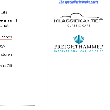
Gilis
enslaan 11
schot
plannen
957
l sturen
ers Gilis