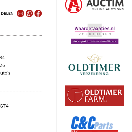
DELEN
84
26
uto's
 GT4