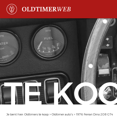
TE KO
Je bent hier:
Oldtimers te koop
>
Oldtimer auto's
>
1976 Ferrari Dino 208 GT4