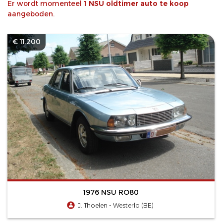
Er wordt momenteel
1 NSU oldtimer auto te koop
aangeboden.
€ 11.200
1976 NSU RO80
J. Thoelen - Westerlo (BE)