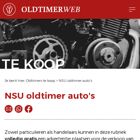
TE KOOP
Je bent hier:
Oldtimers te koop
>
NSU oldtimer auto's
NSU oldtimer auto's
Zowel particulieren als handelaars kunnen in deze rubriek
volledig gratis
een
advertentie plaatsen
voor de
verkoop
van