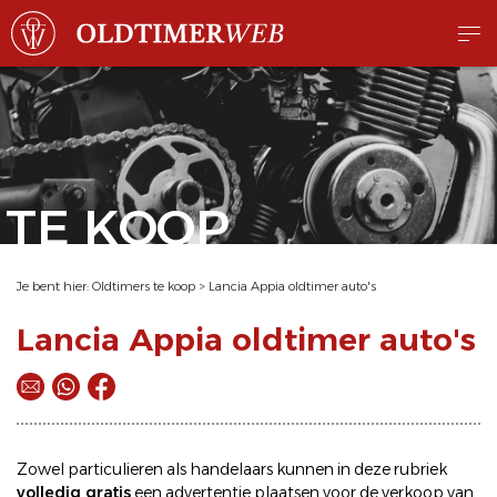
TE KOOP
Je bent hier:
Oldtimers te koop
>
Lancia Appia oldtimer auto's
Lancia Appia oldtimer auto's
Zowel particulieren als handelaars kunnen in deze rubriek
volledig gratis
een
advertentie plaatsen
voor de
verkoop
van