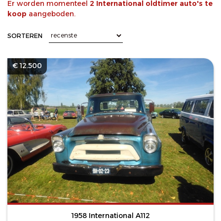
Er worden momenteel
2 International oldtimer auto's te
koop
aangeboden.
SORTEREN
€ 12.500
1958 International A112