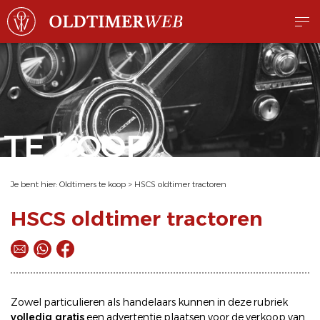
TE KOOP
Je bent hier:
Oldtimers te koop
>
HSCS oldtimer tractoren
HSCS oldtimer tractoren
Zowel particulieren als handelaars kunnen in deze rubriek
volledig gratis
een
advertentie plaatsen
voor de
verkoop
van